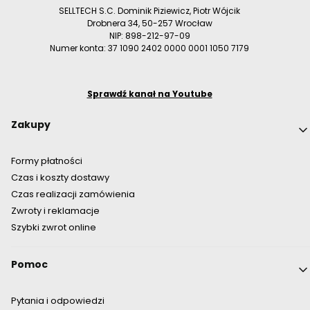
SELLTECH S.C. Dominik Piziewicz, Piotr Wójcik
Drobnera 34, 50-257 Wrocław
NIP: 898-212-97-09
Numer konta: 37 1090 2402 0000 0001 1050 7179
Sprawdź kanał na Youtube
Linki w stopce
Zakupy
Formy płatności
Czas i koszty dostawy
Czas realizacji zamówienia
Zwroty i reklamacje
Szybki zwrot online
Pomoc
Pytania i odpowiedzi