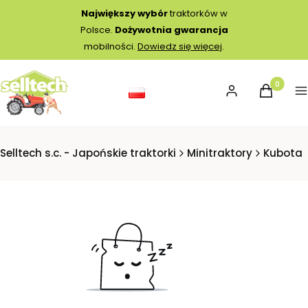
Największy wybór
traktorków w
Polsce.
Dożywotnia gwarancja
mobilności.
Dowiedz się więcej
.
Produkty 
Zaloguj się
Koszyk
M
Selltech s.c. - Japońskie traktorki
Minitraktory
Kubota