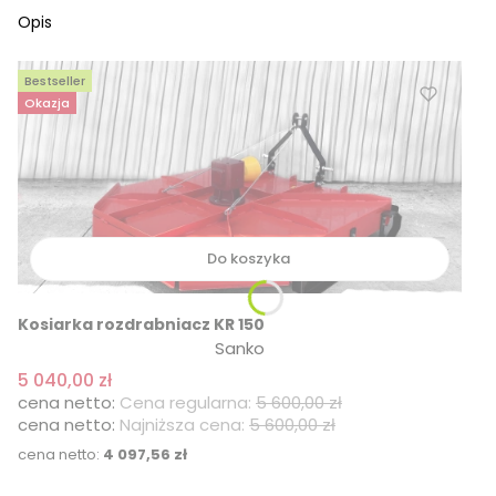
Opis
Bestseller
Okazja
Do koszyka
Kosiarka rozdrabniacz KR 150
Sanko
5 040,00 zł
Cena regularna:
5 600,00 zł
Najniższa cena:
5 600,00 zł
Cena
4 097,56 zł