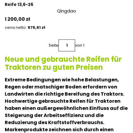
Reife 13,6-26
Qingdao
Preis
1 200,00 zł
Preis
975,61 zł
Seite
von 1
Neue und gebrauchte Reifen für
Traktoren zu guten Preisen
Extreme Bedingungen wie hohe Belastungen,
Regen oder matschiger Boden erfordern von
Landwirten die richtige Bereifung des Traktors.
Hochwertige gebrauchte Reifen für Traktoren
haben einen außergewöhnlichen Einfluss auf die
Steigerung der Arbeitseffizienz und die
Reduzierung des Kraftstoffverbrauchs.
Markenprodukte zeichnen sich durch einen