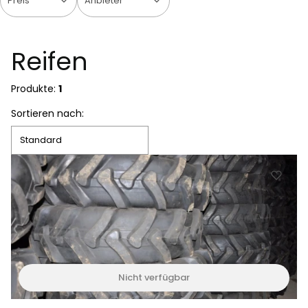
Preis
Anbieter
Ende der Filter
Reifen
Produkte:
1
Produktliste
Sortieren nach:
Standard
Nicht verfügbar