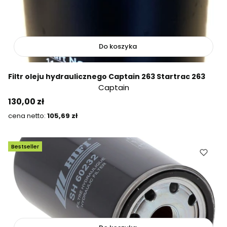
Do koszyka
Filtr oleju hydraulicznego Captain 263 Startrac 263
Captain
Cena
130,00 zł
Cena
105,69 zł
Bestseller