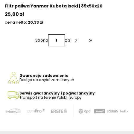
Filtr paliwa Yanmar Kubota Iseki | 89x50x20
Cena
25,00 zł
Cena
20,33 zł
Strona
z 3
Przejdź do ostatniej s
Gwarancja zadowolenia
Dostęp do części zamiennych
Serwis gwarancyjny i pogwarancyjny
Transport na terenie Polski i Europy