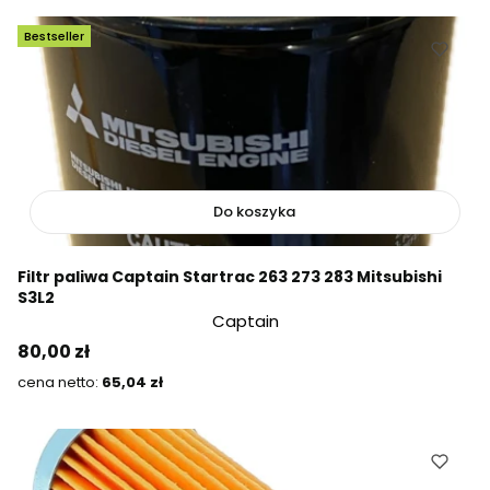
Bestseller
Do koszyka
Filtr paliwa Captain Startrac 263 273 283 Mitsubishi
S3L2
Captain
Cena
80,00 zł
Cena
65,04 zł