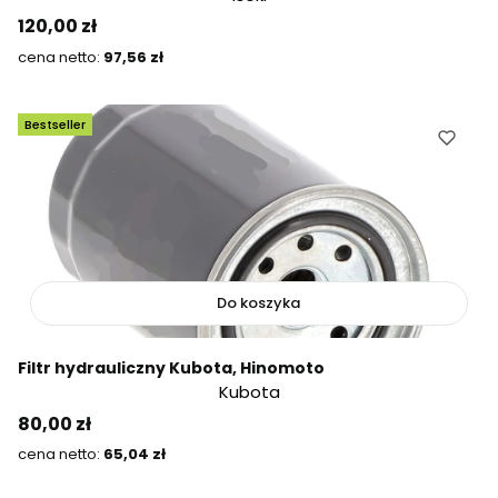
Cena
120,00 zł
Cena
97,56 zł
Bestseller
Do koszyka
Filtr hydrauliczny Kubota, Hinomoto
Kubota
Cena
80,00 zł
Cena
65,04 zł