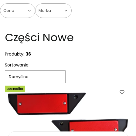
Cena
Marka
Koniec filtrów
Części Nowe
Produkty:
36
Lista produktów
Sortowanie:
Domyślne
Bestseller