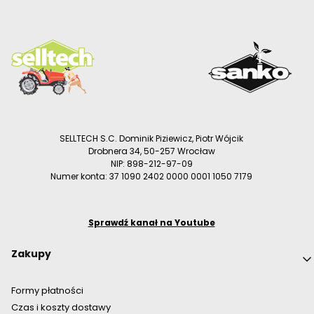
SELLTECH S.C. Dominik Piziewicz, Piotr Wójcik
Drobnera 34, 50-257 Wrocław
NIP: 898-212-97-09
Numer konta: 37 1090 2402 0000 0001 1050 7179
Sprawdź kanał na Youtube
Linki w stopce
Zakupy
Formy płatności
Czas i koszty dostawy