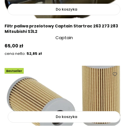
Do koszyka
Filtr paliwa przelotowy Captain Startrac 263 273 283
Mitsubishi S3L2
Captain
Cena
65,00 zł
Cena
52,85 zł
Bestseller
Do koszyka