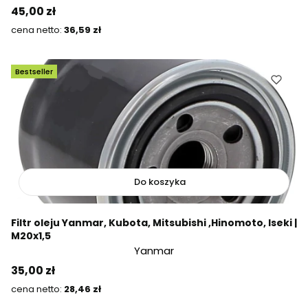
Cena
45,00 zł
Cena
36,59 zł
Bestseller
Do koszyka
Filtr oleju Yanmar, Kubota, Mitsubishi ,Hinomoto, Iseki |
M20x1,5
Yanmar
Cena
35,00 zł
Cena
28,46 zł