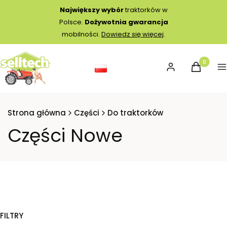
Największy wybór
traktorków w
Polsce.
Dożywotnia gwarancja
mobilności.
Dowiedz się więcej
.
Produkty 
Zaloguj się
Koszyk
M
Strona główna
Części
Do traktorków
Części Nowe
FILTRY