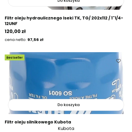
Do koszyka
Filtr oleju hydraulicznego Iseki TK, TG/ 202x112 / 1"1/4-
12UNF
Cena
120,00 zł
Cena
97,56 zł
Bestseller
Do koszyka
Filtr oleju silnikowego Kubota
Kubota