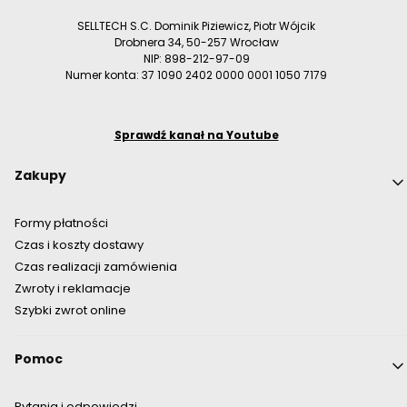
SELLTECH S.C. Dominik Piziewicz, Piotr Wójcik
Drobnera 34, 50-257 Wrocław
NIP: 898-212-97-09
Numer konta: 37 1090 2402 0000 0001 1050 7179
Sprawdź kanał na Youtube
Linki w stopce
Zakupy
Formy płatności
Czas i koszty dostawy
Czas realizacji zamówienia
Zwroty i reklamacje
Szybki zwrot online
Pomoc
Pytania i odpowiedzi