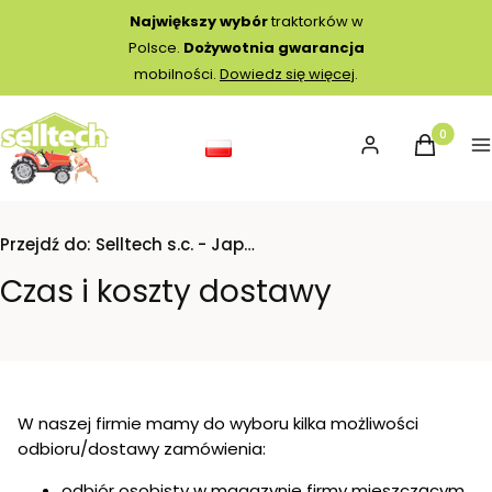
Największy wybór
traktorków w
Polsce.
Dożywotnia gwarancja
mobilności.
Dowiedz się więcej
.
Produkty 
Zaloguj się
Koszyk
M
Przejdź do:
Selltech s.c. - Japońskie traktorki
Czas i koszty dostawy
W naszej firmie mamy do wyboru kilka możliwości
odbioru/dostawy zamówienia:
odbiór osobisty w magazynie firmy mieszczącym