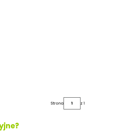
Strona
z 1
cyjne?