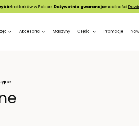
wybór
traktorków w Polsce.
Dożywotnia gwarancja
mobilności.
Dowie
zęt
Akcesoria
Maszyny
Części
Promocje
Now
cyjne
jne