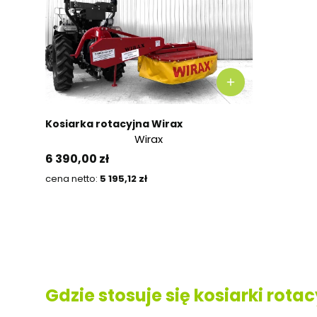
Kosiarka rotacyjna Wirax
Wirax
Cena
6 390,00 zł
Cena
5 195,12 zł
Gdzie stosuje się kosiarki rota