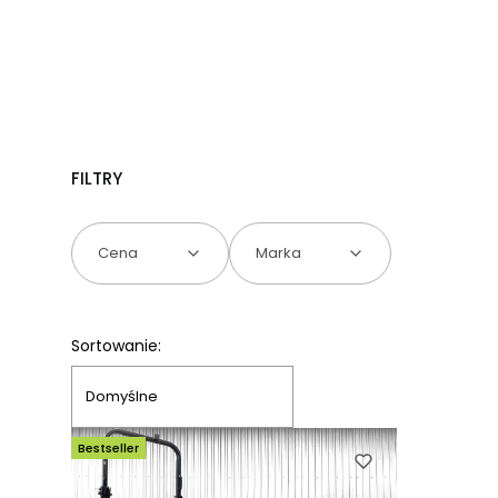
FILTRY
Cena
Marka
Koniec filtrów
Lista produktów
Sortowanie:
Domyślne
Bestseller