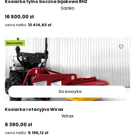
Kosiarka tylno boczna bijakowa RHZ
Sanko
Cena
16 500,00 zł
Cena
13 414,63 zł
Bestseller
Do koszyka
Kosiarka rotacyjna Wirax
Wirax
Cena
6 390,00 zł
Cena
5 195,12 zł