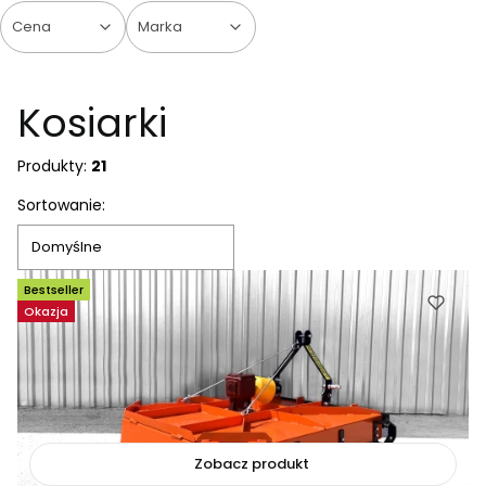
Cena
Marka
Koniec filtrów
Kosiarki
Produkty:
21
Lista produktów
Sortowanie:
Domyślne
Bestseller
Okazja
Zobacz produkt