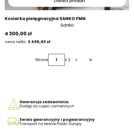
Zobacz produkt
Kosiarka pielęgnacyjna SANKO FMN
Sanko
Cena
4 300,00 zł
Cena
3 495,93 zł
Strona
z 2
Przejdź do ostatniej s
Gwarancja zadowolenia
Dostęp do części zamiennych
Serwis gwarancyjny i pogwarancyjny
Transport na terenie Polski i Europy