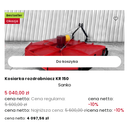
Bestseller
Okazja
Do koszyka
Kosiarka rozdrabniacz KR 150
Sanko
5 040,00 zł
Cena regularna:
5 600,00 zł
-10%
Najniższa cena:
5 600,00 zł
-10%
Cena
4 097,56 zł