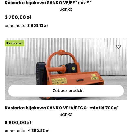
Kosiarka bijakowa SANKO VF/EF "nóż Y"
Sanko
Cena
3 700,00 zł
Cena
3 008,13 zł
Bestseller
Zobacz produkt
Kosiarka bijakowa SANKO VFLA/EFGC "młotki 700g"
Sanko
Cena
5 600,00 zł
Cena
4 552,85 zł