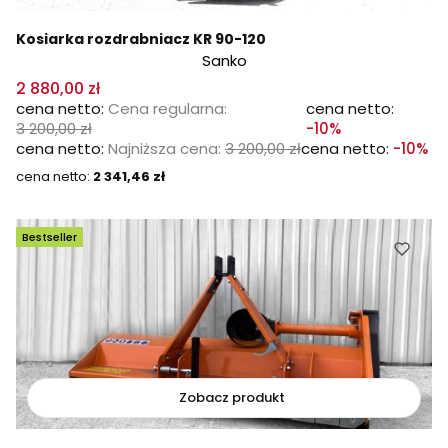
Kosiarka rozdrabniacz KR 90-120
Sanko
2 880,00 zł
Cena regularna:
3 200,00 zł
-10%
Najniższa cena:
3 200,00 zł
-10%
Cena
2 341,46 zł
Bestseller
Zobacz produkt