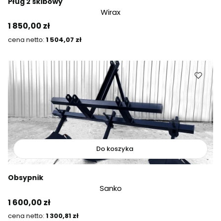
Pług 2 skibowy
Wirax
Cena
1 850,00 zł
Cena
1 504,07 zł
Do koszyka
Obsypnik
Sanko
Cena
1 600,00 zł
Cena
1 300,81 zł