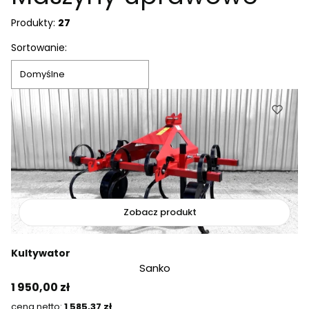
Produkty:
27
Lista produktów
Sortowanie:
Domyślne
Zobacz produkt
Kultywator
Sanko
Cena
1 950,00 zł
Cena
1 585,37 zł