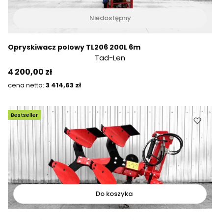
Niedostępny
Opryskiwacz polowy TL206 200L 6m
Tad-Len
Cena
4 200,00 zł
Cena
3 414,63 zł
Bestseller
Do koszyka