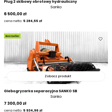
Pług 2 skibowy obrotowy hydrauliczny
Sanko
Cena
6 500,00 zł
Cena
5 284,55 zł
Bestseller
Zobacz produkt
Glebogryzarka separacyjna SANKO SB
Sanko
Cena
7 300,00 zł
Cena
5 934,96 zł