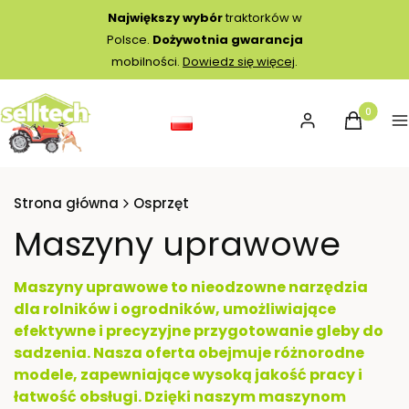
Największy wybór
traktorków w
Polsce.
Dożywotnia gwarancja
mobilności.
Dowiedz się więcej
.
Produkty 
Zaloguj się
Koszyk
M
Strona główna
Osprzęt
Maszyny uprawowe
Maszyny uprawowe to nieodzowne narzędzia
dla rolników i ogrodników, umożliwiające
efektywne i precyzyjne przygotowanie gleby do
sadzenia. Nasza oferta obejmuje różnorodne
modele, zapewniające wysoką jakość pracy i
łatwość obsługi. Dzięki naszym maszynom