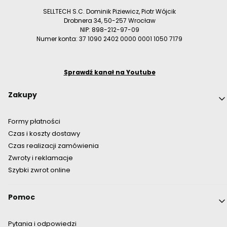
SELLTECH S.C. Dominik Piziewicz, Piotr Wójcik
Drobnera 34, 50-257 Wrocław
NIP: 898-212-97-09
Numer konta: 37 1090 2402 0000 0001 1050 7179
Sprawdź kanał na Youtube
Linki w stopce
Zakupy
Formy płatności
Czas i koszty dostawy
Czas realizacji zamówienia
Zwroty i reklamacje
Szybki zwrot online
Pomoc
Pytania i odpowiedzi