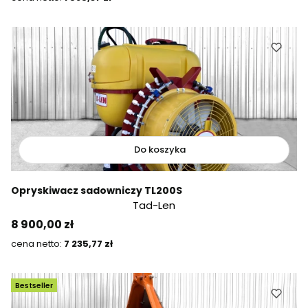
Do koszyka
Opryskiwacz sadowniczy TL200S
Tad-Len
Cena
8 900,00 zł
Cena
7 235,77 zł
Bestseller