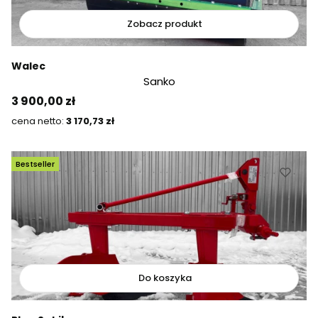
Zobacz produkt
Walec
Sanko
Cena
3 900,00 zł
Cena
3 170,73 zł
Bestseller
Do koszyka