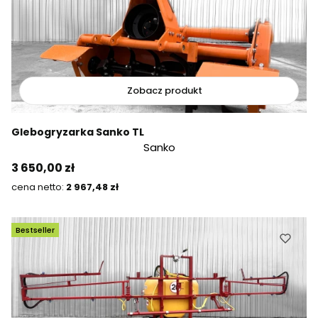
Zobacz produkt
Glebogryzarka Sanko TL
Sanko
Cena
3 650,00 zł
Cena
2 967,48 zł
Bestseller