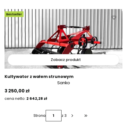
Bestseller
Zobacz produkt
Kultywator z wałem strunowym
Sanko
Cena
3 250,00 zł
Cena
2 642,28 zł
Strona
z 3
Przejdź do ostatniej s