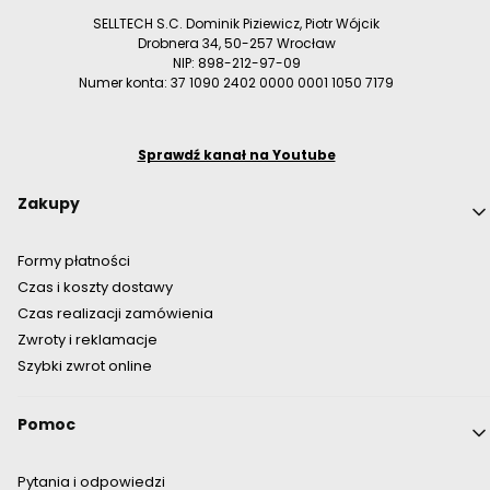
SELLTECH S.C. Dominik Piziewicz, Piotr Wójcik
Drobnera 34, 50-257 Wrocław
NIP: 898-212-97-09
Numer konta: 37 1090 2402 0000 0001 1050 7179
Sprawdź kanał na Youtube
Linki w stopce
Zakupy
Formy płatności
Czas i koszty dostawy
Czas realizacji zamówienia
Zwroty i reklamacje
Szybki zwrot online
Pomoc
Pytania i odpowiedzi