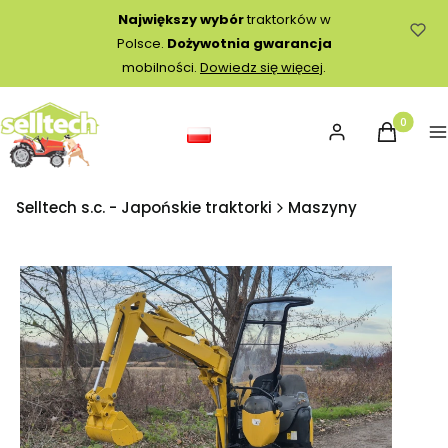
Największy wybór
traktorków w
Polsce.
Dożywotnia gwarancja
mobilności.
Dowiedz się więcej
.
Produkty 
Zaloguj się
Koszyk
M
Selltech s.c. - Japońskie traktorki
Maszyny