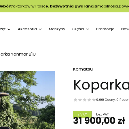
wybór
traktorków w Polsce.
Dożywotnia gwarancja
mobilności.
Dowie
zęt
Akcesoria
Maszyny
Części
Promocje
Now
arka Yanmar B1U
Komatsu
Koparka
0.00
(Oceny: 0 Recen
z VAT
bez VAT
Cena
31 900,00 zł