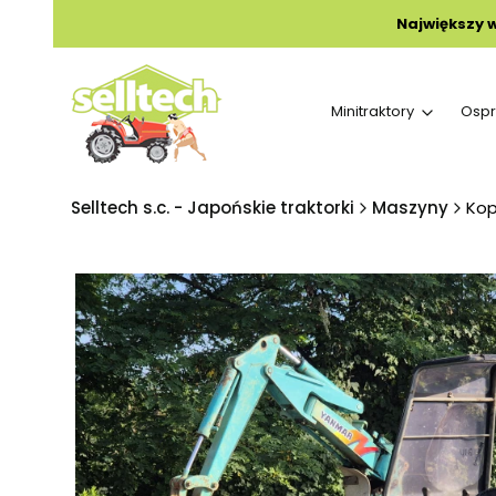
Największy 
Minitraktory
Ospr
Selltech s.c. - Japońskie traktorki
Maszyny
Kop