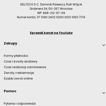
SELLTECH S.C. Dominik Piziewicz, Piotr Wójcik
Drobnera 34, 50-257 Wrocław
NIP: 898-212-97-09
Numer konta: 37 1090 2402 0000 0001 1050 7179
Sprawdź kanał na Youtube
Linki w stopce
Zakupy
Formy płatności
Czas i koszty dostawy
Czas realizacji zamówienia
Zwroty i reklamacje
Szybki zwrot online
Pomoc
Pytania i odpowiedzi