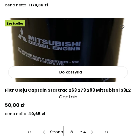
Cena
1 178,86 zł
Bestseller
Do koszyka
Filtr Oleju Captain Startrac 263 273 283 Mitsubishi S3L2
Captain
Cena
50,00 zł
Cena
40,65 zł
Strona
z 4
Wróć do pierwszej strony z produktami
Przejdź do osta