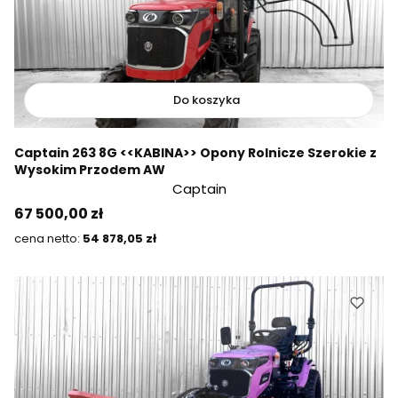
Do koszyka
Captain 263 8G <<KABINA>> Opony Rolnicze Szerokie z
Wysokim Przodem AW
Captain
Cena
67 500,00 zł
Cena
54 878,05 zł