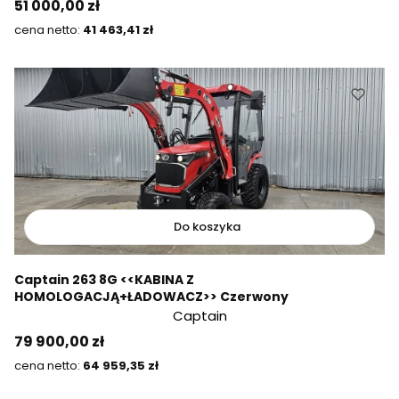
Cena
51 000,00 zł
Cena
41 463,41 zł
Do koszyka
Captain 263 8G <<KABINA Z
HOMOLOGACJĄ+ŁADOWACZ>> Czerwony
Captain
Cena
79 900,00 zł
Cena
64 959,35 zł