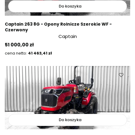
Do koszyka
Captain 263 8G - Opony Rolnicze Szerokie WF -
Czerwony
Captain
Cena
51 000,00 zł
Cena
41 463,41 zł
Do koszyka