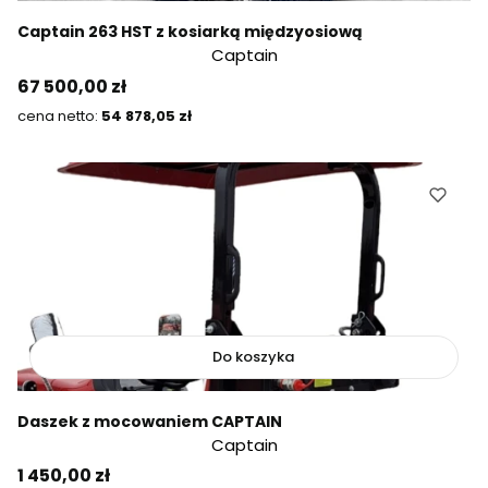
Captain 263 HST z kosiarką międzyosiową
Captain
Cena
67 500,00 zł
Cena
54 878,05 zł
Do koszyka
Daszek z mocowaniem CAPTAIN
Captain
Cena
1 450,00 zł