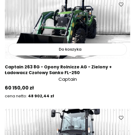
Do koszyka
Captain 263 8G - Opony Rolnicze AG - Zielony +
Ładowacz Czołowy Sanko FL-250
Captain
Cena
60 150,00 zł
Cena
48 902,44 zł