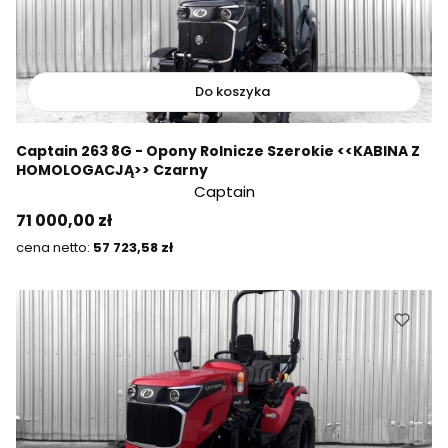
Do koszyka
Captain 263 8G - Opony Rolnicze Szerokie <<KABINA Z
HOMOLOGACJĄ>> Czarny
Captain
Cena
71 000,00 zł
Cena
57 723,58 zł