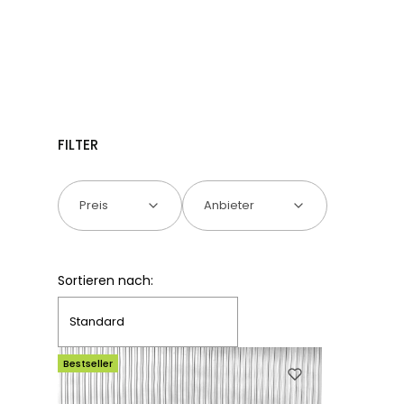
FILTER
Preis
Anbieter
Ende der Filter
Produktliste
Sortieren nach:
Standard
Bestseller