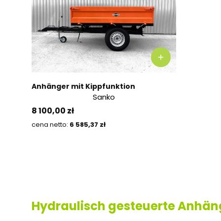
Anhänger mit Kippfunktion
Sanko
Preis
8 100,00 zł
Preis
6 585,37 zł
Hydraulisch gesteuerte Anhän