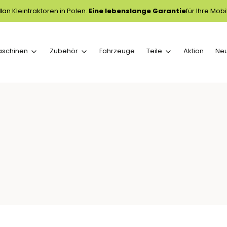
l
an Kleintraktoren in Polen.
Eine lebenslange Garantie
für Ihre Mobil
aschinen
Zubehör
Fahrzeuge
Teile
Aktion
Ne