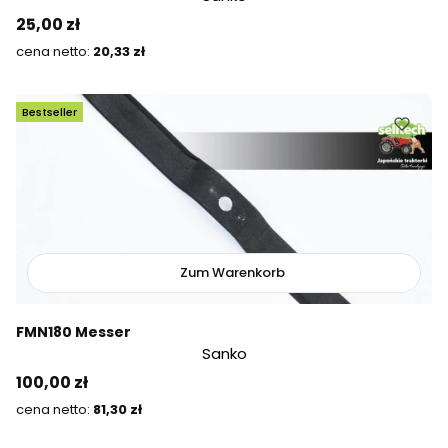
Preis
25,00 zł
Preis
20,33 zł
Bestseller
Zum Warenkorb
FMN180 Messer
Sanko
Preis
100,00 zł
Preis
81,30 zł