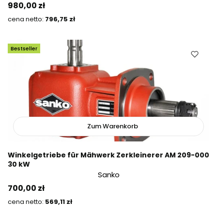
Preis
980,00 zł
Preis
796,75 zł
Bestseller
Zum Warenkorb
Winkelgetriebe für Mähwerk Zerkleinerer AM 209-000
30 kW
Sanko
Preis
700,00 zł
Preis
569,11 zł