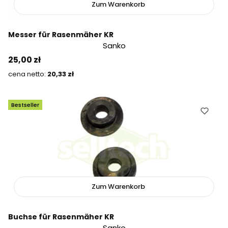
Zum Warenkorb
Messer für Rasenmäher KR
Sanko
Preis
25,00 zł
Preis
20,33 zł
Bestseller
Zum Warenkorb
Buchse für Rasenmäher KR
Sanko