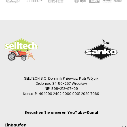
SELLTECH S.C. Dominik Piziewicz, Piotr Wójcik
Drobnera 34, 50-257 Wrocław
NIP: 898-212-97-09
Konto: PL 49 1090 2402 0000 0001 2020 7060
Besuchen Sie unseren YouTube-Kanal
Fußzeilenmenü
Einkaufen