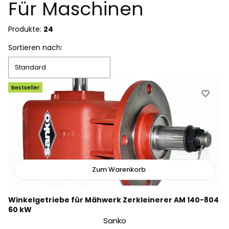
Für Maschinen
Produkte:
24
Produktliste
Sortieren nach:
Standard
Bestseller
Zum Warenkorb
Winkelgetriebe für Mähwerk Zerkleinerer AM 140-804
60 kW
Sanko