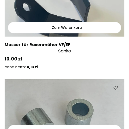
Zum Warenkorb
Messer für Rasenmäher VF/EF
Sanko
Preis
10,00 zł
Preis
8,13 zł