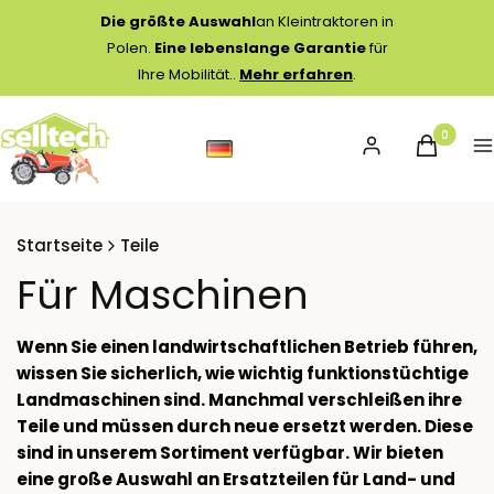
Die größte Auswahl
an Kleintraktoren in
Polen.
Eine lebenslange Garantie
für
Ihre Mobilität..
Mehr erfahren
.
Produkte 
Einloggen
Warenko
M
Startseite
Teile
Für Maschinen
Wenn Sie einen landwirtschaftlichen Betrieb führen,
wissen Sie sicherlich, wie wichtig funktionstüchtige
Landmaschinen sind. Manchmal verschleißen ihre
Teile und müssen durch neue ersetzt werden. Diese
sind in unserem Sortiment verfügbar. Wir bieten
eine große Auswahl an Ersatzteilen für Land- und