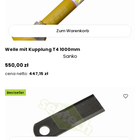
Zum Warenkorb
Welle mit Kupplung T4 1000mm
Sanko
Preis
550,00 zł
Preis
447,15 zł
Bestseller