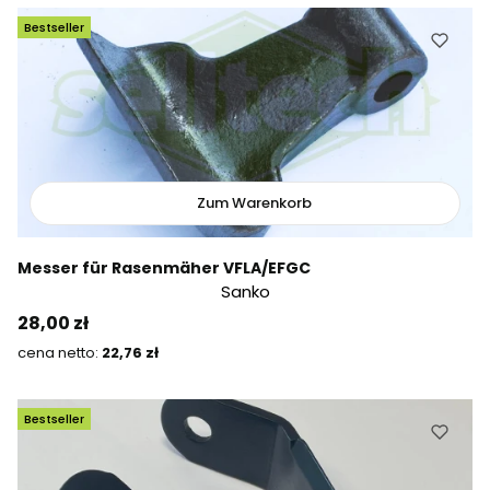
Bestseller
Zum Warenkorb
Messer für Rasenmäher VFLA/EFGC
Sanko
Preis
28,00 zł
Preis
22,76 zł
Bestseller