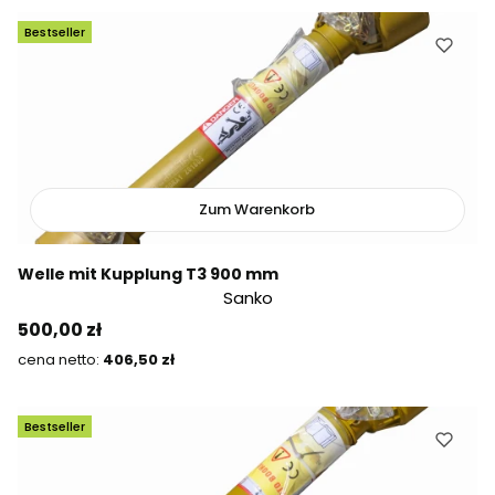
Bestseller
Zum Warenkorb
Welle mit Kupplung T3 900 mm
Sanko
Preis
500,00 zł
Preis
406,50 zł
Bestseller