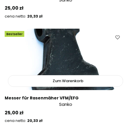
Preis
25,00 zł
Preis
20,33 zł
Bestseller
Zum Warenkorb
Messer für Rasenmäher VFM/EFG
Sanko
Preis
25,00 zł
Preis
20,33 zł