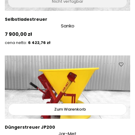
Nicht verfügbar
Selbstladestreuer
Sanko
Preis
7 900,00 zł
Preis
6 422,76 zł
Zum Warenkorb
Düngerstreuer JP200
Jar-Met