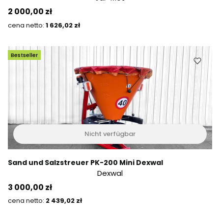
Preis
2 000,00 zł
Preis
1 626,02 zł
Bestseller
Nicht verfügbar
Sand und Salzstreuer PK-200 Mini Dexwal
Dexwal
Preis
3 000,00 zł
Preis
2 439,02 zł