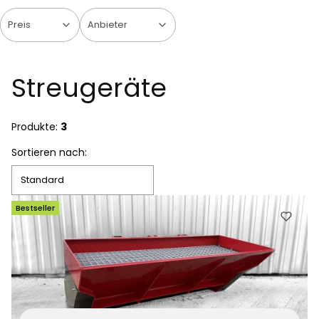
Preis
Anbieter
Ende der Filter
Streugeräte
Produkte:
3
Produktliste
Sortieren nach:
Standard
Bestseller