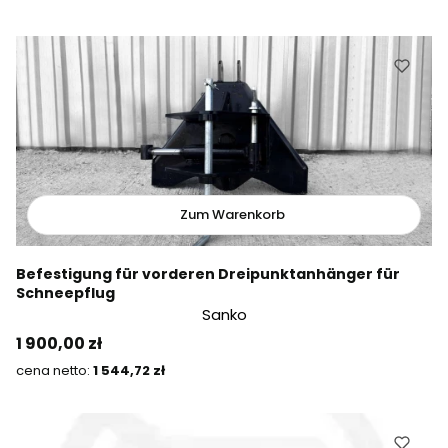
Zum Warenkorb
Befestigung für vorderen Dreipunktanhänger für
Schneepflug
Sanko
Preis
1 900,00 zł
Preis
1 544,72 zł