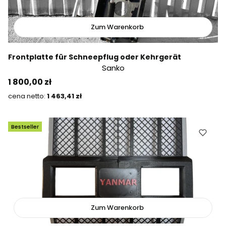
Zum Warenkorb
Frontplatte für Schneepflug oder Kehrgerät
Sanko
Preis
1 800,00 zł
Preis
1 463,41 zł
Bestseller
Zum Warenkorb