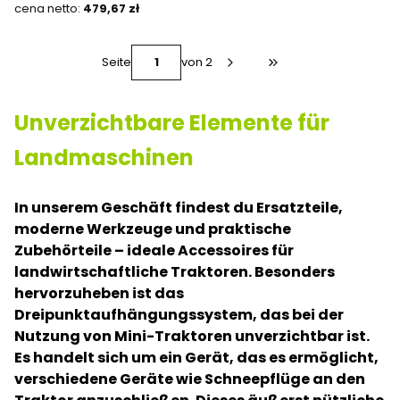
Preis
479,67 zł
Seite
von 2
Zur letzten Produktse
Unverzichtbare Elemente für
Landmaschinen
In unserem Geschäft findest du Ersatzteile,
moderne Werkzeuge und praktische
Zubehörteile – ideale Accessoires für
landwirtschaftliche Traktoren. Besonders
hervorzuheben ist das
Dreipunktaufhängungssystem, das bei der
Nutzung von Mini-Traktoren unverzichtbar ist.
Es handelt sich um ein Gerät, das es ermöglicht,
verschiedene Geräte wie Schneepflüge an den