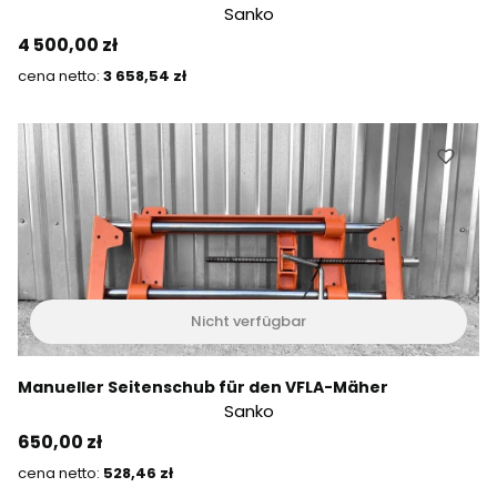
Sanko
Preis
4 500,00 zł
Preis
3 658,54 zł
Nicht verfügbar
Manueller Seitenschub für den VFLA-Mäher
Sanko
Preis
650,00 zł
Preis
528,46 zł