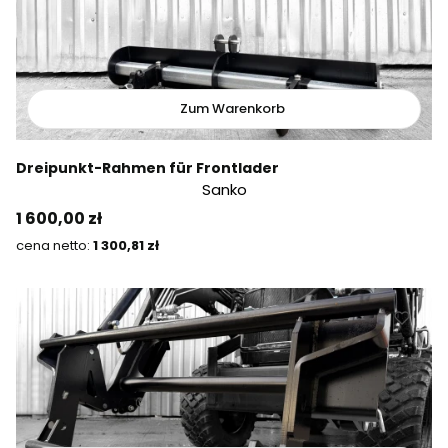
Zum Warenkorb
Dreipunkt-Rahmen für Frontlader
Sanko
Preis
1 600,00 zł
Preis
1 300,81 zł