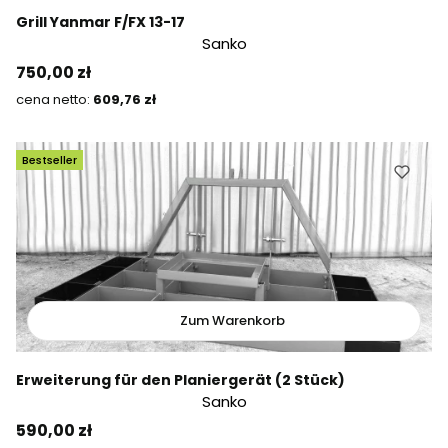
Grill Yanmar F/FX 13-17
Sanko
Preis
750,00 zł
Preis
609,76 zł
Bestseller
Zum Warenkorb
Erweiterung für den Planiergerät (2 Stück)
Sanko
Preis
590,00 zł