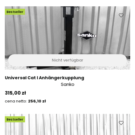
Bestseller
Nicht verfügbar
Universal Cat I Anhängerkupplung
Sanko
Preis
315,00 zł
Preis
256,10 zł
Bestseller