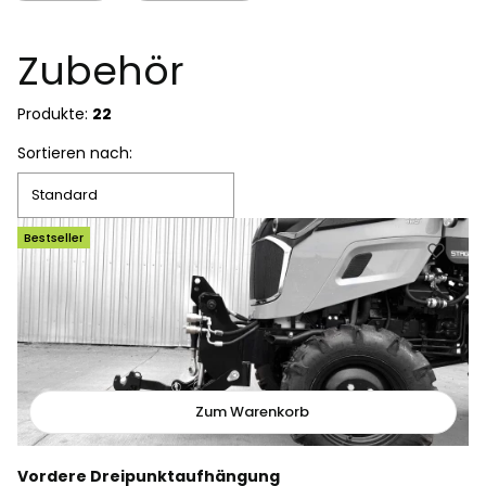
Ende der Filter
Zubehör
Produkte:
22
Produktliste
Sortieren nach:
Standard
Bestseller
Zum Warenkorb
Vordere Dreipunktaufhängung