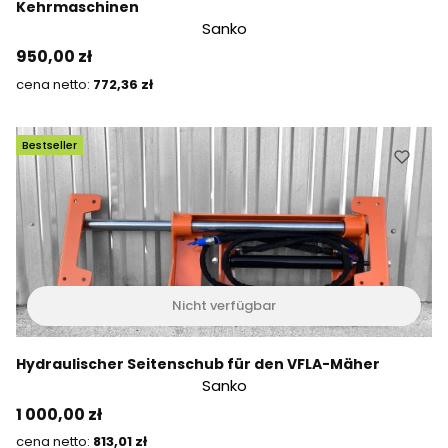
Kehrmaschinen
Sanko
Preis
950,00 zł
Preis
772,36 zł
Bestseller
Nicht verfügbar
Hydraulischer Seitenschub für den VFLA-Mäher
Sanko
Preis
1 000,00 zł
Preis
813,01 zł