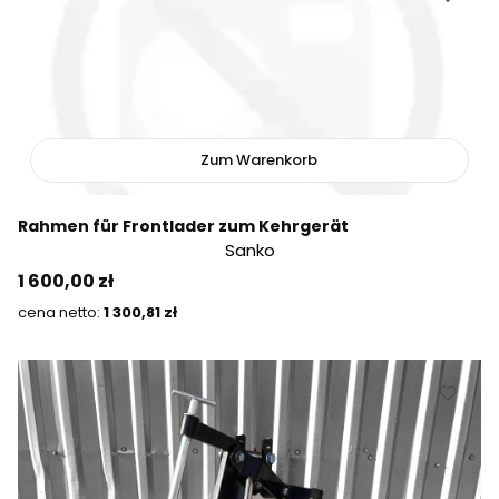
Zum Warenkorb
Rahmen für Frontlader zum Kehrgerät
Sanko
Preis
1 600,00 zł
Preis
1 300,81 zł