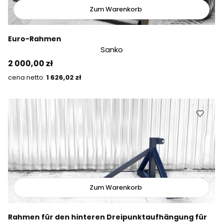
Zum Warenkorb
Euro-Rahmen
Sanko
Preis
2 000,00 zł
Preis
1 626,02 zł
Zum Warenkorb
Rahmen für den hinteren Dreipunktaufhängung für