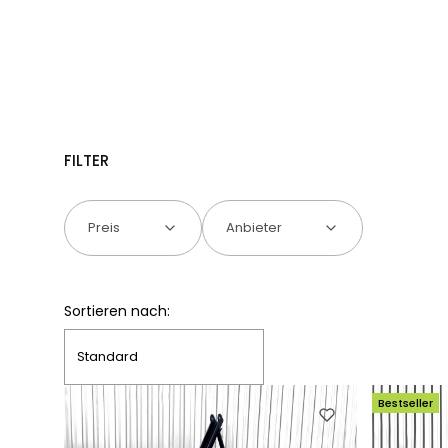
FILTER
Preis
Anbieter
Ende der Filter
Produktliste
Sortieren nach:
Standard
Bestseller