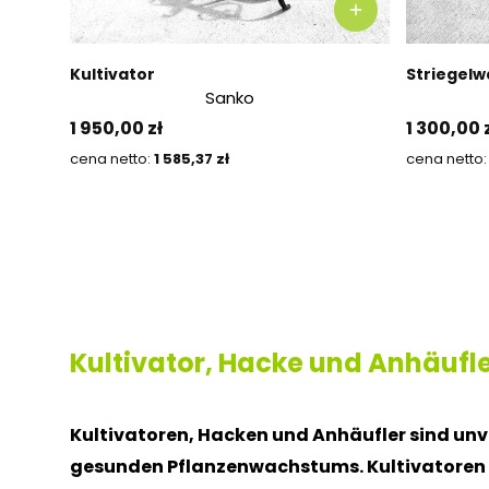
Kultivator
Striegelwa
Sanko
Preis
Preis
1 950,00 zł
1 300,00 
Preis
1 585,37 zł
Kultivator, Hacke und Anhäufl
Kultivatoren, Hacken und Anhäufler sind un
gesunden Pflanzenwachstums. Kultivatoren lo