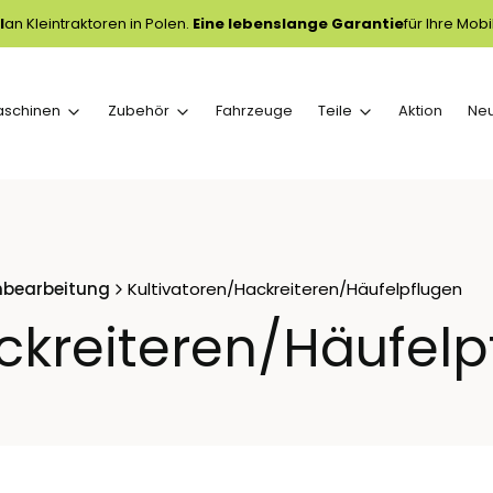
l
an Kleintraktoren in Polen.
Eine lebenslange Garantie
für Ihre Mobil
aschinen
Zubehör
Fahrzeuge
Teile
Aktion
Ne
nbearbeitung
Kultivatoren/Hackreiteren/Häufelpflugen
ckreiteren/Häufelp