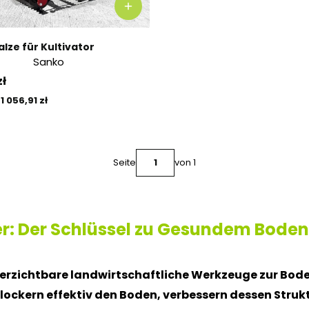
lze für Kultivator
Sanko
zł
Preis
1 056,91 zł
Seite
von 1
er: Der Schlüssel zu Gesundem Bode
verzichtbare landwirtschaftliche Werkzeuge zur Bod
ckern effektiv den Boden, verbessern dessen Strukt