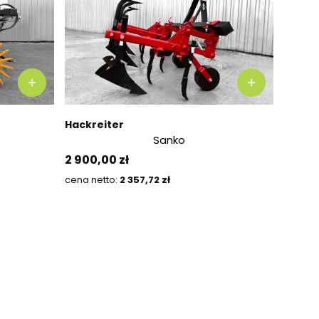
Hackreiter
Sanko
Preis
2 900,00 zł
Preis
2 357,72 zł