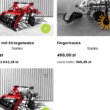
r mit Striegelwalze
Fingerhacke
Sanko
Sanko
Preis
zł
450,00 zł
Preis
Preis
2 642,28 zł
365,85 zł