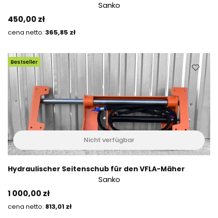
Sanko
Preis
450,00 zł
Preis
365,85 zł
Bestseller
Nicht verfügbar
Hydraulischer Seitenschub für den VFLA-Mäher
Sanko
Preis
1 000,00 zł
Preis
813,01 zł