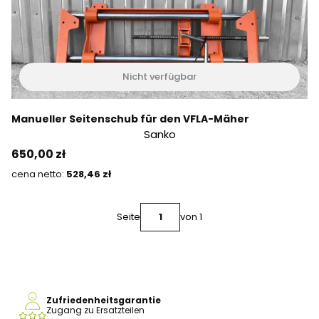
Nicht verfügbar
Manueller Seitenschub für den VFLA-Mäher
Sanko
Preis
650,00 zł
Preis
528,46 zł
Seite
von 1
Zufriedenheitsgarantie
Zugang zu Ersatzteilen