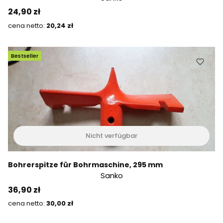
Preis
24,90 zł
Preis
20,24 zł
Bestseller
Nicht verfügbar
Bohrerspitze für Bohrmaschine, 295 mm
Sanko
Preis
36,90 zł
Preis
30,00 zł