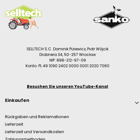
SELLTECH S.C. Dominik Piziewicz, Piotr Wójcik
Drobnera 34, 50-257 Wrocław
NIP: 898-212-97-09
Konto: PL 49 1090 2402 0000 0001 2020 7060
Besuchen Sie unseren YouTube-Kanal
Fußzeilenmenü
Einkaufen
Rückgaben und Reklamationen
Lieferzeit
Lieferzeit und Versandkosten
Zahlungsmethoden