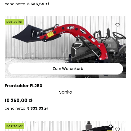
Preis
8 536,59 zł
Bestseller
Zum Warenkorb
Frontalder FL250
Sanko
Preis
10 250,00 zł
Preis
8 333,33 zł
Bestseller