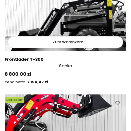
Zum Warenkorb
Frontlader T-300
Sanko
Preis
8 800,00 zł
Preis
7 154,47 zł
Bestseller