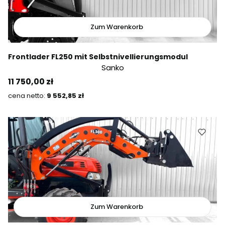
Zum Warenkorb
Frontlader FL250 mit Selbstnivellierungsmodul
Sanko
Preis
11 750,00 zł
Preis
9 552,85 zł
Zum Warenkorb