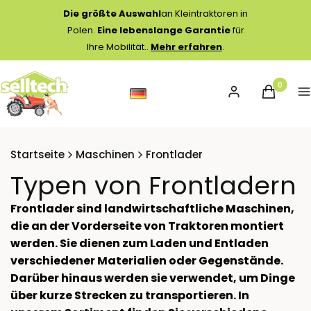
Die größte Auswahl
an Kleintraktoren in
Polen.
Eine lebenslange Garantie
für
Ihre Mobilität..
Mehr erfahren
.
Produkte 
Einloggen
Warenko
M
Startseite
Maschinen
Frontlader
Typen von Frontladern
Frontlader sind landwirtschaftliche Maschinen,
die an der Vorderseite von Traktoren montiert
werden. Sie dienen zum Laden und Entladen
verschiedener Materialien oder Gegenstände.
Darüber hinaus werden sie verwendet, um Dinge
über kurze Strecken zu transportieren. In