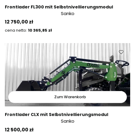
Frontlader FL300 mit Selbstnivellierungsmodul
Sanko
Preis
12 750,00 zł
Preis
10 365,85 zł
Zum Warenkorb
Frontlader CLX mit Selbstnivellierungsmodul
Sanko
Preis
12 500,00 zł