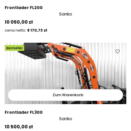
Frontlader FL200
Sanko
Preis
10 050,00 zł
Preis
8 170,73 zł
Bestseller
Zum Warenkorb
Frontlader FL300
Sanko
Preis
10 500,00 zł