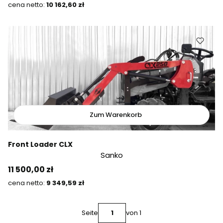
Preis
10 162,60 zł
Zum Warenkorb
Front Loader CLX
Sanko
Preis
11 500,00 zł
Preis
9 349,59 zł
Seite
von 1