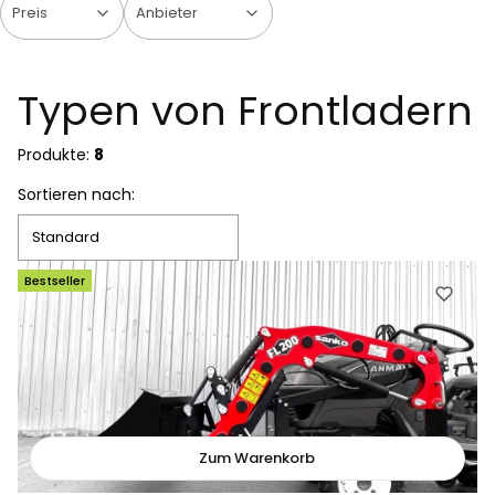
Preis
Anbieter
Ende der Filter
Typen von Frontladern
Produkte:
8
Produktliste
Sortieren nach:
Standard
Bestseller
Zum Warenkorb