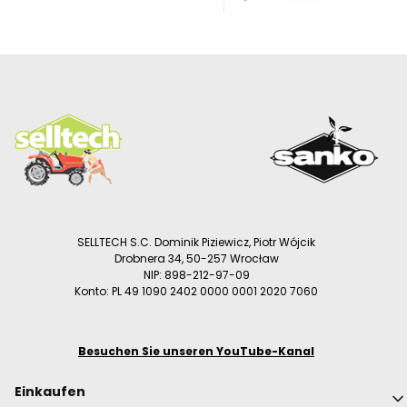
SELLTECH S.C. Dominik Piziewicz, Piotr Wójcik
Drobnera 34, 50-257 Wrocław
NIP: 898-212-97-09
Konto: PL 49 1090 2402 0000 0001 2020 7060
Besuchen Sie unseren YouTube-Kanal
Fußzeilenmenü
Einkaufen