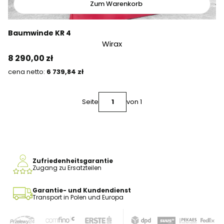
Zum Warenkorb
Baumwinde KR 4
Wirax
Preis
8 290,00 zł
Preis
6 739,84 zł
Seite
von 1
Zufriedenheitsgarantie
Zugang zu Ersatzteilen
Garantie- und Kundendienst
Transport in Polen und Europa