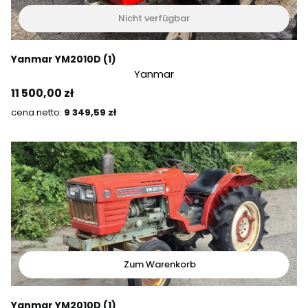
Nicht verfügbar
Yanmar YM2010D (1)
Yanmar
Preis
11 500,00 zł
Preis
9 349,59 zł
Zum Warenkorb
Yanmar YM2010D (1)