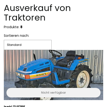
Ausverkauf von
Traktoren
Produkte:
8
Produktliste
Sortieren nach:
Standard
Nicht verfügbar
Iseki TU175F