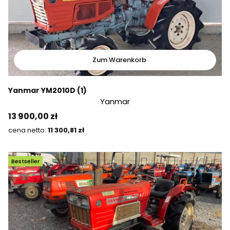
Zum Warenkorb
Yanmar YM2010D (1)
Yanmar
Preis
13 900,00 zł
Preis
11 300,81 zł
Bestseller