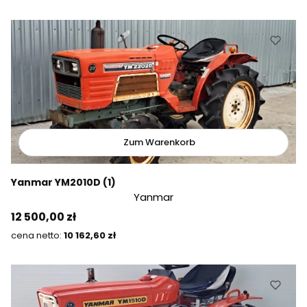
Zum Warenkorb
Yanmar YM2010D (1)
Yanmar
Preis
12 500,00 zł
Preis
10 162,60 zł