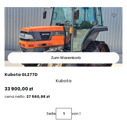
Zum Warenkorb
Kubota GL277D
Kubota
Preis
33 900,00 zł
Preis
27 560,98 zł
Seite
von 1