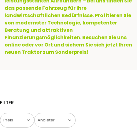
leistungsstarken Allroundern – bei uns finden Sie
das passende Fahrzeug für Ihre
landwirtschaftlichen Bedürfnisse. Profitieren Sie
von modernster Technologie, kompetenter
Beratung und attraktiven
Finanzierungsmöglichkeiten. Besuchen Sie uns
online oder vor Ort und sichern Sie sich jetzt Ihren
neuen Traktor zum Sonderpreis!
FILTER
Preis
Anbieter
Ende der Filter