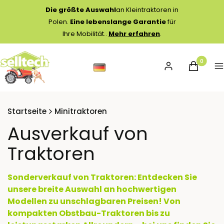
Die größte Auswahl
an Kleintraktoren in
Polen.
Eine lebenslange Garantie
für
Ihre Mobilität..
Mehr erfahren
.
Produkte 
Einloggen
Warenko
M
Startseite
Minitraktoren
Ausverkauf von
Traktoren
Sonderverkauf von Traktoren: Entdecken Sie
unsere breite Auswahl an hochwertigen
Modellen zu unschlagbaren Preisen! Von
kompakten Obstbau-Traktoren bis zu