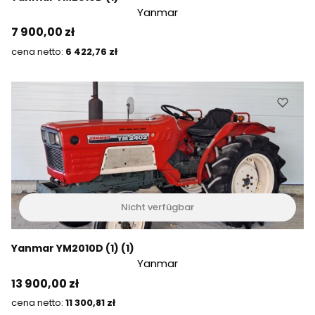
Yanmar
Preis
7 900,00 zł
Preis
6 422,76 zł
Nicht verfügbar
Yanmar YM2010D (1) (1)
Yanmar
Preis
13 900,00 zł
Preis
11 300,81 zł