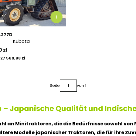
L277D
Kubota
 zł
Preis
27 560,98 zł
Seite
von 1
p – Japanische Qualität und Indisch
l an Minitraktoren, die die Bedürfnisse sowohl von P
ere Modelle japanischer Traktoren, die für ihre Zuv