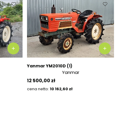
Yanmar YM2010D (1)
Yanmar
Preis
12 500,00 zł
Preis
10 162,60 zł