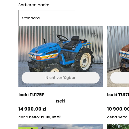
Produktliste
Sortieren nach:
Standard
Nicht verfügbar
Iseki TU175F
Iseki TU17
Iseki
Preis
Preis
14 900,00 zł
10 900,00
Preis
12 113,82 zł