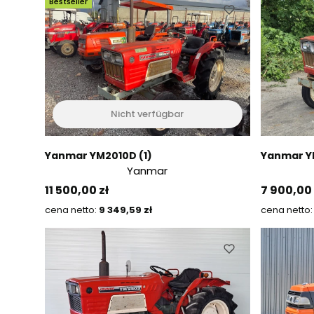
Bestseller
Nicht verfügbar
Yanmar YM2010D (1)
Yanmar Y
Yanmar
Preis
Preis
11 500,00 zł
7 900,00 
Preis
9 349,59 zł