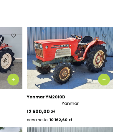
Yanmar YM2010D
Yanmar
Preis
12 500,00 zł
Preis
10 162,60 zł