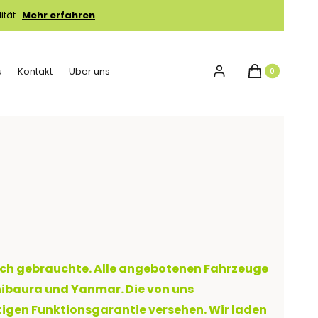
ität..
Mehr erfahren
.
Produkte im W
u
Kontakt
Über uns
Einloggen
Warenkorb
uch gebrauchte. Alle angebotenen Fahrzeuge
Shibaura und Yanmar. Die von uns
igen Funktionsgarantie versehen. Wir laden