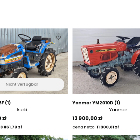
Nicht verfügbar
5F (1)
Yanmar YM2010D (1)
Iseki
Yanmar
Preis
 zł
13 900,00 zł
Preis
Preis
8 861,79 zł
11 300,81 zł