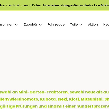
l
an Kleintraktoren in Polen.
Eine lebenslange Garantie
für Ihre Mobil
aschinen
Zubehör
Fahrzeuge
Teile
Aktion
Ne
uswahl an Mini-Garten-Traktoren, sowohl neue als a
rn wie Hinomoto, Kubota, Iseki, Kioti, Mitsubishi, 
ltige Prüfungen und sind mit einer hundertprozent