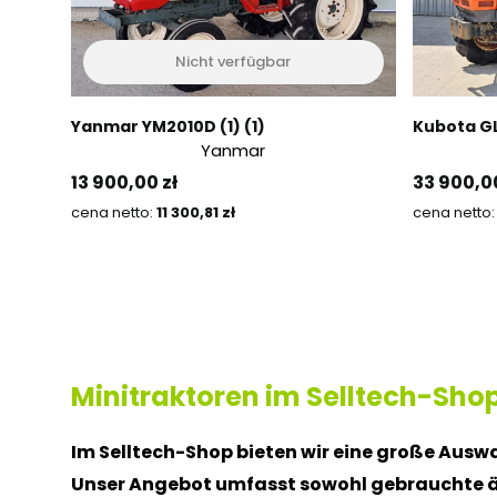
Nicht verfügbar
Yanmar YM2010D (1) (1)
Kubota G
Yanmar
Preis
Preis
13 900,00 zł
33 900,00
Preis
11 300,81 zł
Minitraktoren im Selltech-Sho
Im Selltech-Shop bieten wir eine große Auswah
Unser Angebot umfasst sowohl gebrauchte ält