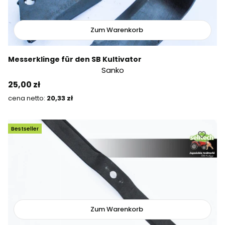
Zum Warenkorb
Messerklinge für den SB Kultivator
Sanko
Preis
25,00 zł
Preis
20,33 zł
Bestseller
Zum Warenkorb