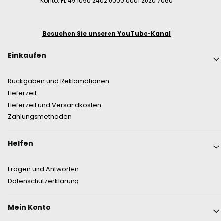
Konto: PL 49 1090 2402 0000 0001 2020 7060
Besuchen Sie unseren YouTube-Kanal
Fußzeilenmenü
Einkaufen
Rückgaben und Reklamationen
Lieferzeit
Lieferzeit und Versandkosten
Zahlungsmethoden
Helfen
Fragen und Antworten
Datenschutzerklärung
Mein Konto