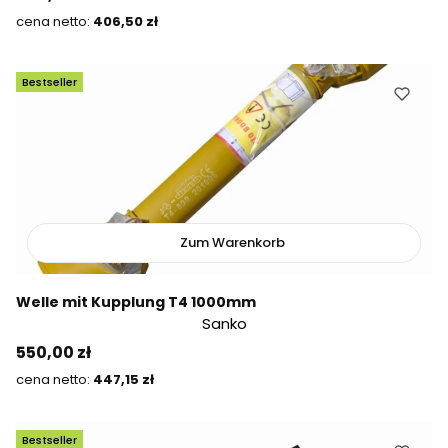
Preis
406,50 zł
Bestseller
Zum Warenkorb
Welle mit Kupplung T4 1000mm
Sanko
Preis
550,00 zł
Preis
447,15 zł
Bestseller