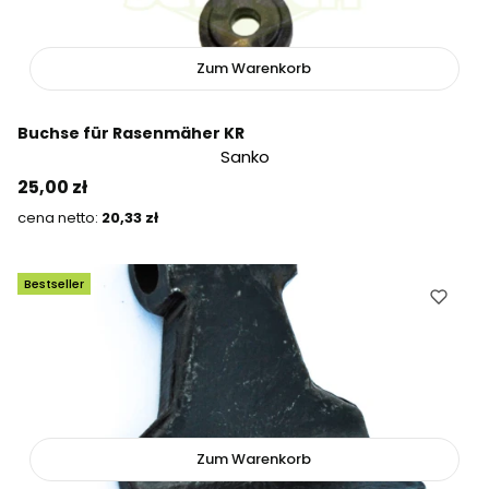
Zum Warenkorb
Buchse für Rasenmäher KR
Sanko
Preis
25,00 zł
Preis
20,33 zł
Bestseller
Zum Warenkorb