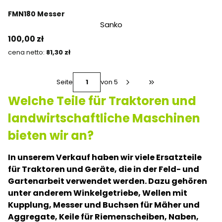
FMN180 Messer
Sanko
Preis
100,00 zł
Preis
81,30 zł
Seite
von 5
Zur letzten Produktse
Welche Teile für Traktoren und
landwirtschaftliche Maschinen
bieten wir an?
In unserem Verkauf haben wir viele Ersatzteile
für Traktoren und Geräte, die in der Feld- und
Gartenarbeit verwendet werden. Dazu gehören
unter anderem Winkelgetriebe, Wellen mit
Kupplung, Messer und Buchsen für Mäher und
Aggregate, Keile für Riemenscheiben, Naben,