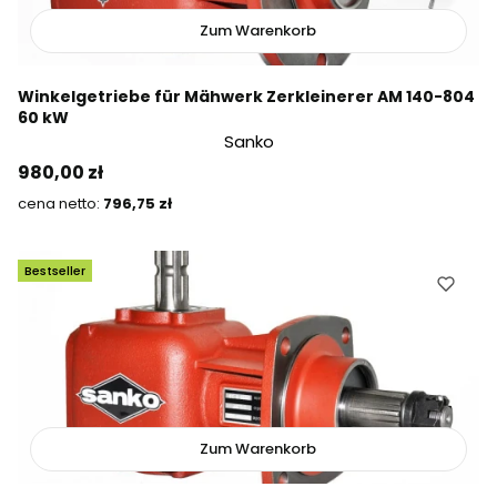
Zum Warenkorb
Winkelgetriebe für Mähwerk Zerkleinerer AM 140-804
60 kW
Sanko
Preis
980,00 zł
Preis
796,75 zł
Bestseller
Zum Warenkorb