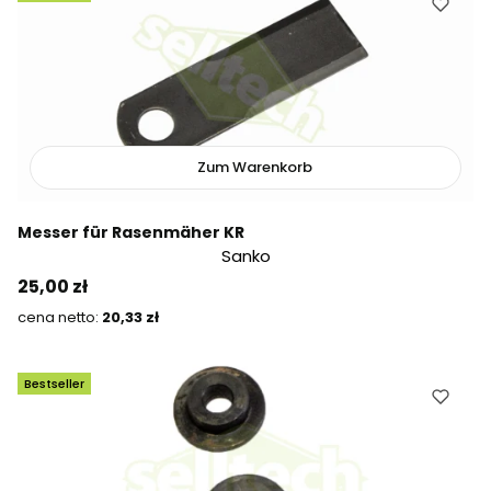
Zum Warenkorb
Messer für Rasenmäher KR
Sanko
Preis
25,00 zł
Preis
20,33 zł
Bestseller