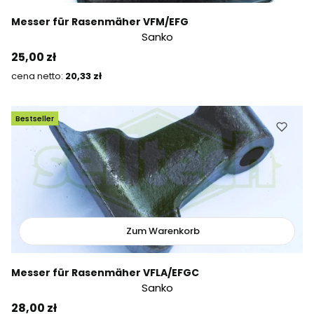
Messer für Rasenmäher VFM/EFG
Sanko
Preis
25,00 zł
Preis
20,33 zł
Bestseller
Zum Warenkorb
Messer für Rasenmäher VFLA/EFGC
Sanko
Preis
28,00 zł