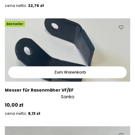
Preis
22,76 zł
Bestseller
Zum Warenkorb
Messer für Rasenmäher VF/EF
Sanko
Preis
10,00 zł
Preis
8,13 zł