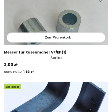
Zum Warenkorb
Messer für Rasenmäher VF/EF (1)
Sanko
Preis
2,00 zł
Preis
1,63 zł
Bestseller