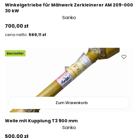
Winkelgetriebe für Mähwerk Zerkleinerer AM 209-000
30 kW
Sanko
Preis
700,00 zł
Preis
569,11 zł
Bestseller
Zum Warenkorb
Welle mit Kupplung T3 900 mm
Sanko
Preis
500,00 zł