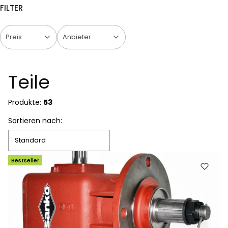
FILTER
Preis
Anbieter
Ende der Filter
Teile
Produkte:
53
Produktliste
Sortieren nach:
Standard
Bestseller